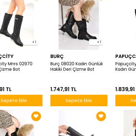
+ 1
+ 1
ÇCİTY
BURÇ
PAPUÇC
ity Mnrs 02970
Burç 08020 Kadın Günlük
Papuçcity
Çizme Bot
Hakiki Deri Çizme Bot
Kadın Gün
91 TL
1.747,91 TL
1.839,91
Sepete Ekle
Sepete Ekle
Se