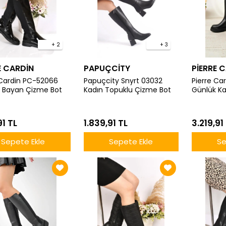
+ 2
+ 3
E CARDİN
PAPUÇCİTY
PİERRE 
 Cardin PC-52066
Papuçcity Snyrt 03032
Pierre Ca
 Bayan Çizme Bot
Kadın Topuklu Çizme Bot
Günlük K
Bot
91 TL
1.839,91 TL
3.219,91
Sepete Ekle
Sepete Ekle
Se