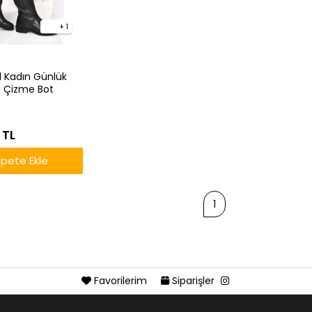
+ 1
1 Kadın Günlük
ri Çizme Bot
 TL
pete Ekle
1
Favorilerim
Siparişler