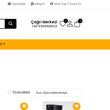
Siparişler
İletişim
Giriş Yap / Kayıt Ol
0
0
Çağrı Merkezi
+90 5369169623
AR
Stoktakiler