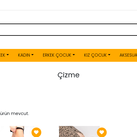
KEK
KADIN
ERKEK ÇOCUK
KIZ ÇOCUK
AKSESU
Çizme
t ürün mevcut.