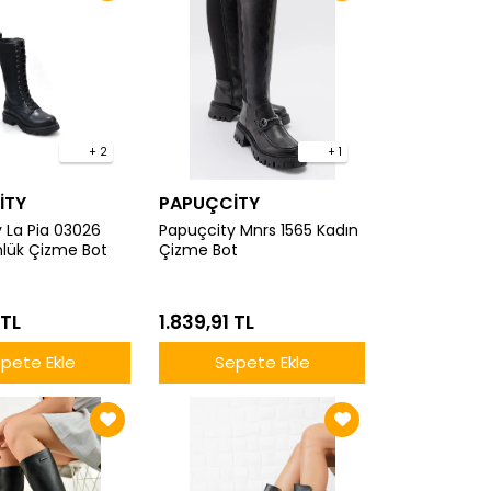
+ 2
+ 1
İTY
PAPUÇCİTY
 La Pia 03026
Papuçcity Mnrs 1565 Kadın
lük Çizme Bot
Çizme Bot
 TL
1.839,91 TL
pete Ekle
Sepete Ekle