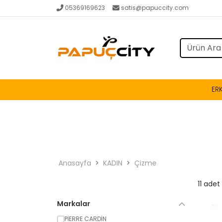
05369169623
satis@papuccity.com
ER
Anasayfa
KADIN
Çizme
11 ade
Markalar
PİERRE CARDİN