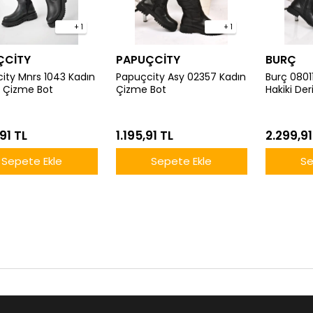
+ 1
+ 1
ÇCİTY
PAPUÇCİTY
BURÇ
ity Mnrs 1043 Kadın
Papuçcity Asy 02357 Kadın
Burç 0801
 Çizme Bot
Çizme Bot
Hakiki De
91 TL
1.195,91 TL
2.299,91
Sepete Ekle
Sepete Ekle
Se