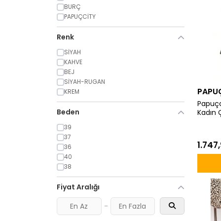
BURÇ
PAPUÇCİTY
Renk
SİYAH
KAHVE
BEJ
SİYAH-RUGAN
PAPU
KREM
Papuçc
Beden
Kadın 
39
37
1.747,
36
40
38
Fiyat Aralığı
-